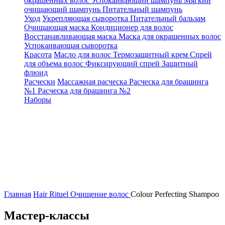
окрашенных волос
Успокаивающий шампунь
Мягкий
очищающий шампунь
Питательный шампунь
Уход
Укрепляющая сыворотка
Питательный бальзам
Очищающая маска
Кондиционер для волос
Восстанавливающая маска
Маска для окрашенных волос
Успокаивающая сыворотка
Красота
Масло для волос
Термозащитный крем
Спрей
для объема волос
Фиксирующий спрей
Защитный
флюид
Расчески
Массажная расческа
Расческа для брашинга
№1
Расческа для брашинга №2
Наборы
Главная
Hair Rituel
Очищение волос
Colour Perfecting Shampoo
Мастер-классы