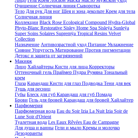
Лицо
Гель
Крем
Лосьон
Маска
Масло
Мужской уход
Очищение
Солнечная линия
Сыворотка
Тело
Для рук
Для ног
Шея и зона декольте
Крем для тела
Солнечная линия
Коллекции
Black Rose
Ecological Compound
Hydra-Global
Phyto-Blanc
Restorative
Sisley Home Spa
Sisleÿa
Sunleÿa
Super Soins Solaires
Supremÿa
Tropical Resins
Velvet
Collection
Назначение
Антивозрастной уход
Питание
Увлажнение
Сияние
Упругость
Матирование
Против пигментации
Детокс и защита от загрязнений
Макияж
Лицо
Хайлайтеры
Кисти для лица
Корректоры
Оттеночный гель
Праймер
Пудра
Румяна
Тональный
крем
Глаза
Карандаш
Кисти для глаз
Подводка
Тени для век
Тушь для ресниц
Губы
Блеск для губ
Карандаш для губ
Помада
Брови
Гель для бровей
Карандаш для бровей
Хайлайтер
Парфюмерия
Парфюмерная вода
Eau du Soir
Izia La Nuit
Izia
Soir de
Lune
Soir d'Orient
Туалетная вода
Les Eaux Rêvées
Eau de Campagne
Для душа и ванны
Гели и мыло
Кремы и молочко
Дезодоранты