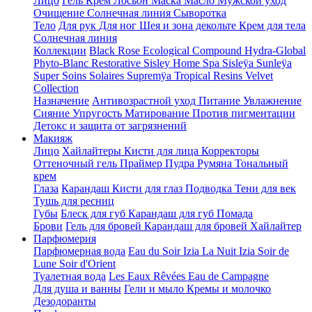
Лицо
Гель
Крем
Лосьон
Маска
Масло
Мужской уход
Очищение
Солнечная линия
Сыворотка
Тело
Для рук
Для ног
Шея и зона декольте
Крем для тела
Солнечная линия
Коллекции
Black Rose
Ecological Compound
Hydra-Global
Phyto-Blanc
Restorative
Sisley Home Spa
Sisleÿa
Sunleÿa
Super Soins Solaires
Supremÿa
Tropical Resins
Velvet
Collection
Назначение
Антивозрастной уход
Питание
Увлажнение
Сияние
Упругость
Матирование
Против пигментации
Детокс и защита от загрязнений
Макияж
Лицо
Хайлайтеры
Кисти для лица
Корректоры
Оттеночный гель
Праймер
Пудра
Румяна
Тональный
крем
Глаза
Карандаш
Кисти для глаз
Подводка
Тени для век
Тушь для ресниц
Губы
Блеск для губ
Карандаш для губ
Помада
Брови
Гель для бровей
Карандаш для бровей
Хайлайтер
Парфюмерия
Парфюмерная вода
Eau du Soir
Izia La Nuit
Izia
Soir de
Lune
Soir d'Orient
Туалетная вода
Les Eaux Rêvées
Eau de Campagne
Для душа и ванны
Гели и мыло
Кремы и молочко
Дезодоранты